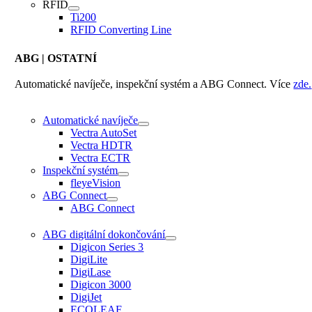
RFID
Ti200
RFID Converting Line
ABG
| OSTATNÍ
Automatické navíječe, inspekční systém a ABG Connect. Více
zde.
Automatické navíječe
Vectra AutoSet
Vectra HDTR
Vectra ECTR
Inspekční systém
fleyeVision
ABG Connect
ABG Connect
ABG digitální dokončování
Digicon Series 3
DigiLite
DigiLase
Digicon 3000
DigiJet
ECOLEAF