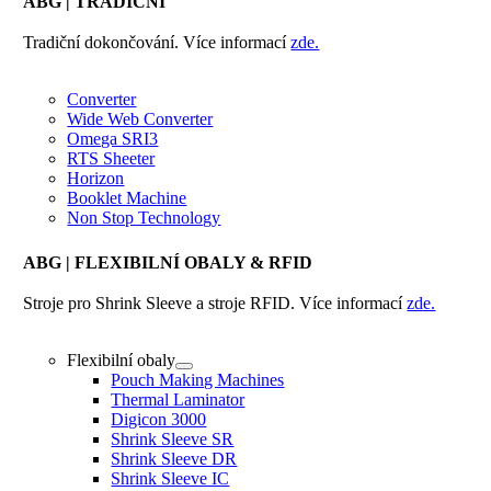
ABG
| TRADIČNÍ
Tradiční dokončování. Více informací
zde.
Converter
Wide Web Converter
Omega SRI3
RTS Sheeter
Horizon
Booklet Machine
Non Stop Technology
ABG
| FLEXIBILNÍ OBALY & RFID
Stroje pro Shrink Sleeve a stroje RFID. Více informací
zde.
Flexibilní obaly
Pouch Making Machines
Thermal Laminator
Digicon 3000
Shrink Sleeve SR
Shrink Sleeve DR
Shrink Sleeve IC