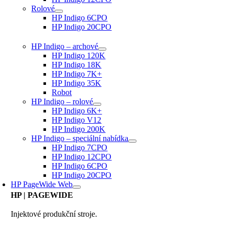
Rolové
HP Indigo 6CPO
HP Indigo 20CPO
HP Indigo – archové
HP Indigo 120K
HP Indigo 18K
HP Indigo 7K+
HP Indigo 35K
Robot
HP Indigo – rolové
HP Indigo 6K+
HP Indigo V12
HP Indigo 200K
HP Indigo – speciální nabídka
HP Indigo 7CPO
HP Indigo 12CPO
HP Indigo 6CPO
HP Indigo 20CPO
HP PageWide Web
HP
| PAGEWIDE
Injektové produkční stroje.