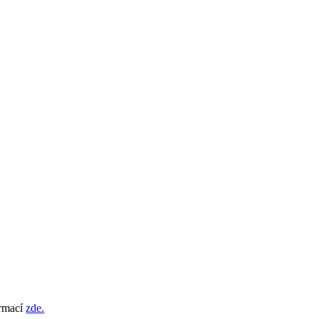
ormací
zde.