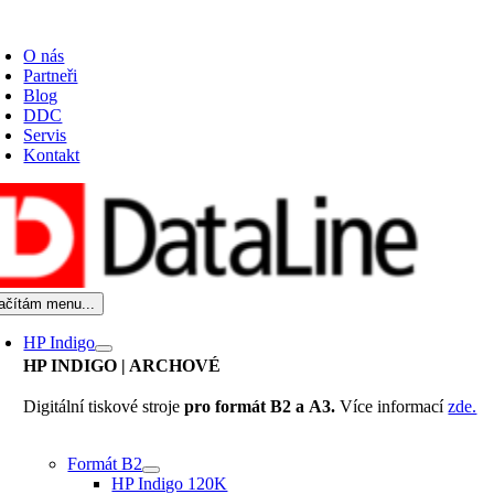
Přeskočit
oggle
na
avigation
O nás
obsah
Partneři
Blog
DDC
Servis
Kontakt
ačítám menu...
HP Indigo
HP INDIGO
| ARCHOVÉ
Digitální tiskové stroje
pro formát B2 a A3.
Více informací
zde.
Formát B2
HP Indigo 120K