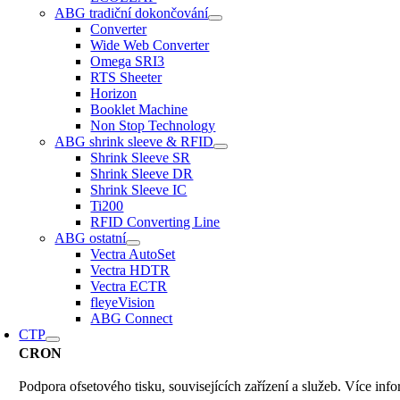
ABG tradiční dokončování
Converter
Wide Web Converter
Omega SRI3
RTS Sheeter
Horizon
Booklet Machine
Non Stop Technology
ABG shrink sleeve & RFID
Shrink Sleeve SR
Shrink Sleeve DR
Shrink Sleeve IC
Ti200
RFID Converting Line
ABG ostatní
Vectra AutoSet
Vectra HDTR
Vectra ECTR
fleyeVision
ABG Connect
CTP
CRON
Podpora ofsetového tisku, souvisejících zařízení a služeb. Více inf