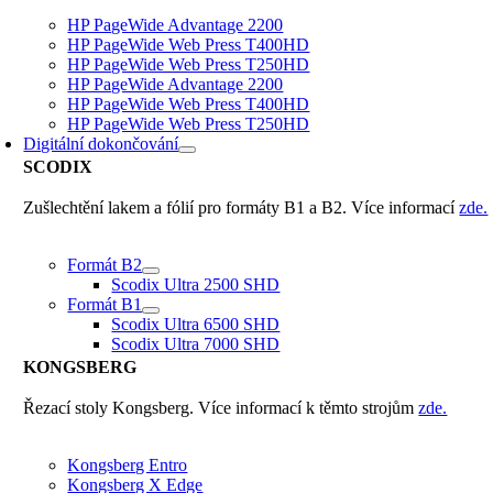
HP PageWide Advantage 2200
HP PageWide Web Press T400HD
HP PageWide Web Press T250HD
HP PageWide Advantage 2200
HP PageWide Web Press T400HD
HP PageWide Web Press T250HD
Digitální dokončování
SCODIX
Zušlechtění lakem a fólií pro formáty B1 a B2. Více informací
zde.
Formát B2
Scodix Ultra 2500 SHD
Formát B1
Scodix Ultra 6500 SHD
Scodix Ultra 7000 SHD
KONGSBERG
Řezací stoly Kongsberg. Více informací k těmto strojům
zde.
Kongsberg Entro
Kongsberg X Edge