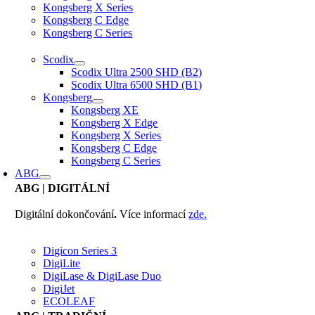
Kongsberg X Series
Kongsberg C Edge
Kongsberg C Series
Scodix
Scodix Ultra 2500 SHD (B2)
Scodix Ultra 6500 SHD (B1)
Kongsberg
Kongsberg XE
Kongsberg X Edge
Kongsberg X Series
Kongsberg C Edge
Kongsberg C Series
ABG
ABG
| DIGITÁLNÍ
Digitální dokončování
.
Více informací
zde.
Digicon Series 3
DigiLite
DigiLase & DigiLase Duo
DigiJet
ECOLEAF