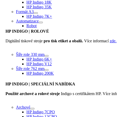
HP Indigo 18K
HP Indigo 35K
Formát A3
HP Indigo 7K+
Automatizace
Robot
HP INDIGO
| ROLOVÉ
Digitální tiskové stroje
pro tisk etiket a obalů.
Více informací
zde.
Šíře role 330 mm
HP Indigo 6K+
HP Indigo V12
Šíře role 762 mm
HP Indigo 200K
HP INDIGO
| SPECIÁLNÍ NABÍDKA
Použité archové a rolové stroje
Indigo s certifikátem HP. Více in
Archové
HP Indigo 7CPO
HP Indigo 12CPO