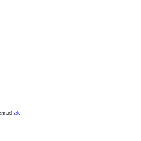
formací
zde.