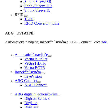
Shrink Sleeve SR
Shrink Sleeve DR
Shrink Sleeve IC
RFID
Ti200
RFID Converting Line
ABG
| OSTATNÍ
Automatické navíječe, inspekční systém a ABG Connect. Více
zde.
Automatické navíječe
Vectra AutoSet
Vectra HDTR
Vectra ECTR
Inspekční systém
fleyeVision
ABG Connect
ABG Connect
ABG digitální dokončování
Digicon Series 3
DigiLite
DigiLase