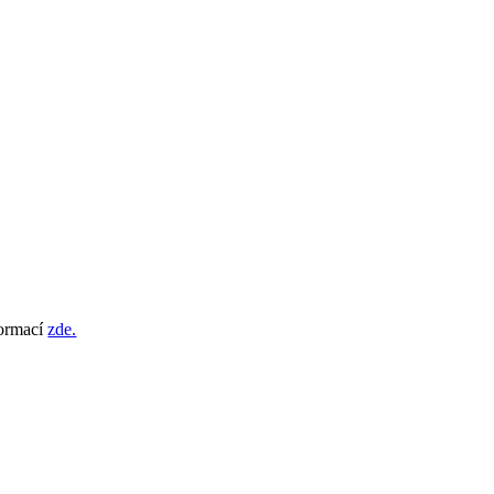
formací
zde.