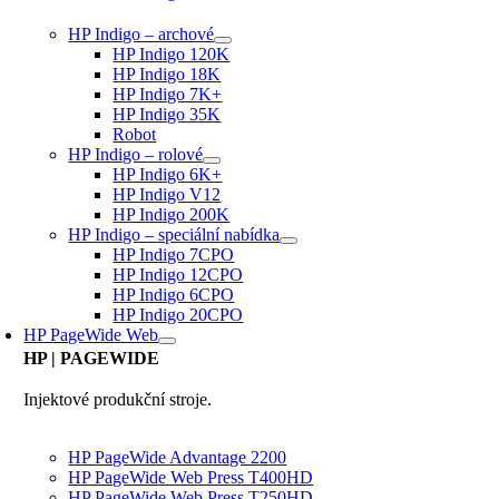
HP Indigo – archové
HP Indigo 120K
HP Indigo 18K
HP Indigo 7K+
HP Indigo 35K
Robot
HP Indigo – rolové
HP Indigo 6K+
HP Indigo V12
HP Indigo 200K
HP Indigo – speciální nabídka
HP Indigo 7CPO
HP Indigo 12CPO
HP Indigo 6CPO
HP Indigo 20CPO
HP PageWide Web
HP
| PAGEWIDE
Injektové produkční stroje.
HP PageWide Advantage 2200
HP PageWide Web Press T400HD
HP PageWide Web Press T250HD