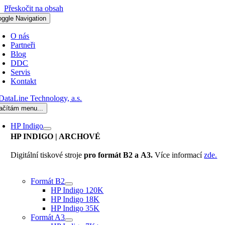
Přeskočit na obsah
oggle Navigation
O nás
Partneři
Blog
DDC
Servis
Kontakt
ačítám menu...
HP Indigo
HP INDIGO
| ARCHOVÉ
Digitální tiskové stroje
pro formát B2 a A3.
Více informací
zde.
Formát B2
HP Indigo 120K
HP Indigo 18K
HP Indigo 35K
Formát A3