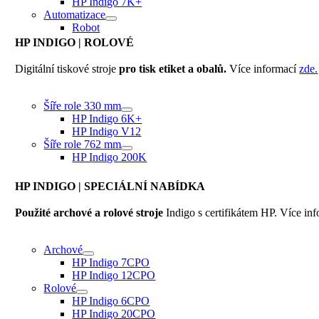
HP Indigo 7K+
Automatizace
Robot
HP INDIGO
| ROLOVÉ
Digitální tiskové stroje
pro tisk etiket a obalů.
Více informací
zde.
Šíře role 330 mm
HP Indigo 6K+
HP Indigo V12
Šíře role 762 mm
HP Indigo 200K
HP INDIGO
| SPECIÁLNÍ NABÍDKA
Použité archové a rolové stroje
Indigo s certifikátem HP. Více in
Archové
HP Indigo 7CPO
HP Indigo 12CPO
Rolové
HP Indigo 6CPO
HP Indigo 20CPO