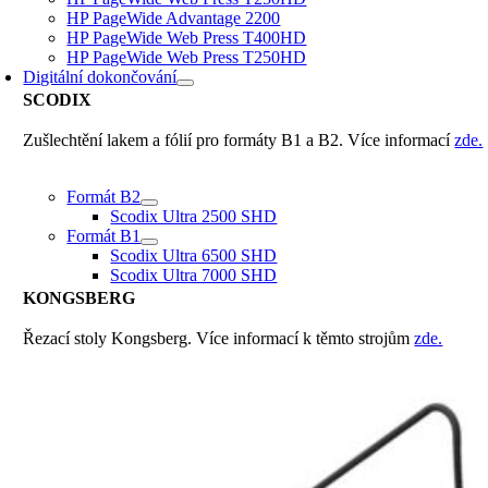
HP PageWide Advantage 2200
HP PageWide Web Press T400HD
HP PageWide Web Press T250HD
Digitální dokončování
SCODIX
Zušlechtění lakem a fólií pro formáty B1 a B2. Více informací
zde.
Formát B2
Scodix Ultra 2500 SHD
Formát B1
Scodix Ultra 6500 SHD
Scodix Ultra 7000 SHD
KONGSBERG
Řezací stoly Kongsberg. Více informací k těmto strojům
zde.