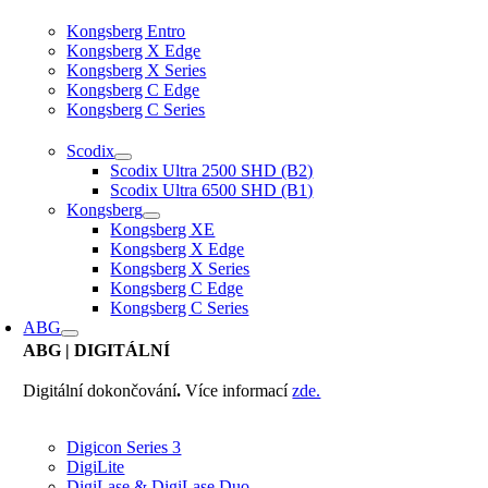
Kongsberg Entro
Kongsberg X Edge
Kongsberg X Series
Kongsberg C Edge
Kongsberg C Series
Scodix
Scodix Ultra 2500 SHD (B2)
Scodix Ultra 6500 SHD (B1)
Kongsberg
Kongsberg XE
Kongsberg X Edge
Kongsberg X Series
Kongsberg C Edge
Kongsberg C Series
ABG
ABG
| DIGITÁLNÍ
Digitální dokončování
.
Více informací
zde.
Digicon Series 3
DigiLite
DigiLase & DigiLase Duo