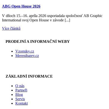
ABG Open House 2026
V dňoch 15.–16. apríla 2026 usporiadala spoločnosť AB Graphic
International svoj Open House v závode [...]
Více článků
PRODEJNÍ A INFORMAČNÍ WEBY
Vzorniky.cz
Merenibarev.cz
ZÁKLADNÍ INFORMACE
O nás
Partneři
Blog
Servis
Kontakt