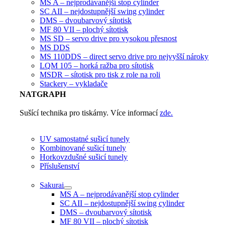
MS A – nejprodávanější stop cylinder
SC AII – nejdostupnější swing cylinder
DMS – dvoubarvový sítotisk
MF 80 VII – plochý sítotisk
MS SD – servo drive pro vysokou přesnost
MS DDS
MS 110DDS – direct servo drive pro nejvyšší nároky
LQM 105 – horká ražba pro sítotisk
MSDR – sítotisk pro tisk z role na roli
Stackery – vykladače
NATGRAPH
Sušící technika pro tiskárny. Více informací
zde.
UV samostatné sušicí tunely
Kombinované sušicí tunely
Horkovzdušné sušicí tunely
Příslušenství
Sakurai
MS A – nejprodávanější stop cylinder
SC AII – nejdostupnější swing cylinder
DMS – dvoubarvový sítotisk
MF 80 VII – plochý sítotisk