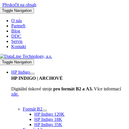
Přeskočit na obsah
Toggle Navigation
O nás
Partneři
Blog
DDC
Servis
Kontakt
Toggle Navigation
HP Indigo
HP INDIGO
| ARCHOVÉ
Digitální tiskové stroje
pro formát B2 a A3.
Více informací
zde.
Formát B2
HP Indigo 120K
HP Indigo 18K
HP Indigo 35K