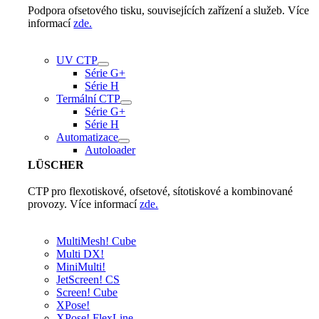
Podpora ofsetového tisku, souvisejících zařízení a služeb. Více
informací
zde.
UV CTP
Série G+
Série H
Termální CTP
Série G+
Série H
Automatizace
Autoloader
LÜSCHER
CTP pro flexotiskové, ofsetové, sítotiskové a kombinované
provozy. Více informací
zde.
MultiMesh! Cube
Multi DX!
MiniMulti!
JetScreen! CS
Screen! Cube
XPose!
XPose! FlexLine