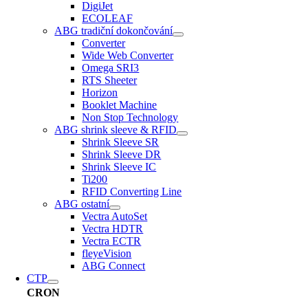
DigiJet
ECOLEAF
ABG tradiční dokončování
Converter
Wide Web Converter
Omega SRI3
RTS Sheeter
Horizon
Booklet Machine
Non Stop Technology
ABG shrink sleeve & RFID
Shrink Sleeve SR
Shrink Sleeve DR
Shrink Sleeve IC
Ti200
RFID Converting Line
ABG ostatní
Vectra AutoSet
Vectra HDTR
Vectra ECTR
fleyeVision
ABG Connect
CTP
CRON