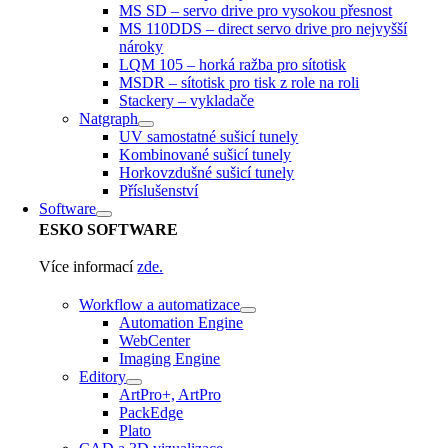
MS SD – servo drive pro vysokou přesnost
MS 110DDS – direct servo drive pro nejvyšší
nároky
LQM 105 – horká ražba pro sítotisk
MSDR – sítotisk pro tisk z role na roli
Stackery – vykladače
Natgraph
UV samostatné sušicí tunely
Kombinované sušicí tunely
Horkovzdušné sušicí tunely
Příslušenství
Software
ESKO
SOFTWARE
Více informací
zde.
Workflow a automatizace
Automation Engine
WebCenter
Imaging Engine
Editory
ArtPro+, ArtPro
PackEdge
Plato