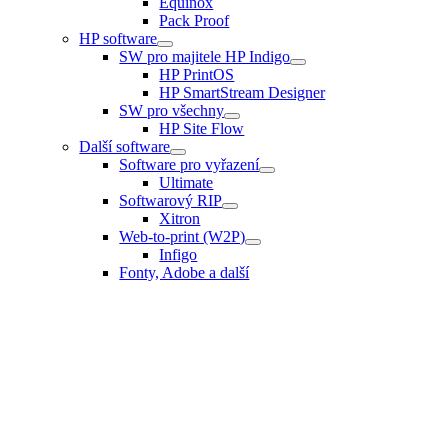
Equinox
Pack Proof
HP software
SW pro majitele HP Indigo
HP PrintOS
HP SmartStream Designer
SW pro všechny
HP Site Flow
Další software
Software pro vyřazení
Ultimate
Softwarový RIP
Xitron
Web-to-print (W2P)
Infigo
Fonty, Adobe a další