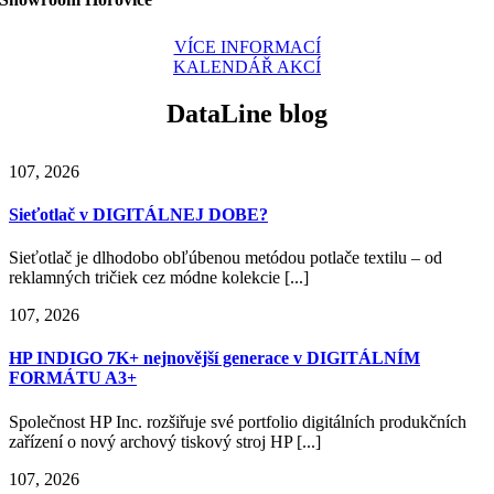
VÍCE INFORMACÍ
KALENDÁŘ AKCÍ
DataLine
blog
1
07, 2026
Sieťotlač v DIGITÁLNEJ DOBE?
Sieťotlač je dlhodobo obľúbenou metódou potlače textilu – od
reklamných tričiek cez módne kolekcie [...]
1
07, 2026
HP INDIGO 7K+ nejnovější generace v DIGITÁLNÍM
FORMÁTU A3+
Společnost HP Inc. rozšiřuje své portfolio digitálních produkčních
zařízení o nový archový tiskový stroj HP [...]
1
07, 2026