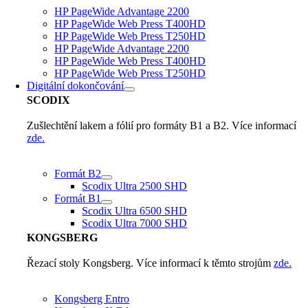
HP PageWide Advantage 2200
HP PageWide Web Press T400HD
HP PageWide Web Press T250HD
HP PageWide Advantage 2200
HP PageWide Web Press T400HD
HP PageWide Web Press T250HD
Digitální dokončování
SCODIX
Zušlechtění lakem a fólií pro formáty B1 a B2. Více informací
zde.
Formát B2
Scodix Ultra 2500 SHD
Formát B1
Scodix Ultra 6500 SHD
Scodix Ultra 7000 SHD
KONGSBERG
Řezací stoly Kongsberg. Více informací k těmto strojům
zde.
Kongsberg Entro