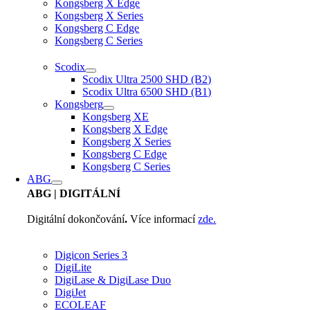
Kongsberg X Edge
Kongsberg X Series
Kongsberg C Edge
Kongsberg C Series
Scodix
Scodix Ultra 2500 SHD (B2)
Scodix Ultra 6500 SHD (B1)
Kongsberg
Kongsberg XE
Kongsberg X Edge
Kongsberg X Series
Kongsberg C Edge
Kongsberg C Series
ABG
ABG
| DIGITÁLNÍ
Digitální dokončování
.
Více informací
zde.
Digicon Series 3
DigiLite
DigiLase & DigiLase Duo
DigiJet
ECOLEAF