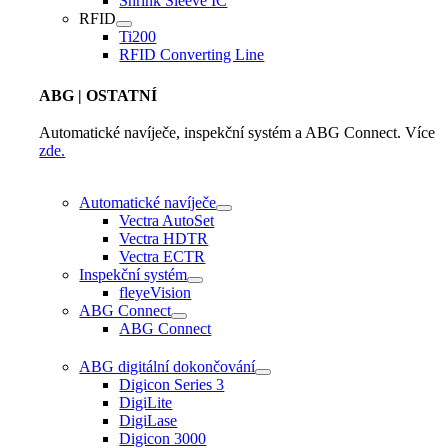
Shrink Sleeve IC
RFID
Ti200
RFID Converting Line
ABG
| OSTATNÍ
Automatické navíječe, inspekční systém a ABG Connect. Více
zde.
Automatické navíječe
Vectra AutoSet
Vectra HDTR
Vectra ECTR
Inspekční systém
fleyeVision
ABG Connect
ABG Connect
ABG digitální dokončování
Digicon Series 3
DigiLite
DigiLase
Digicon 3000