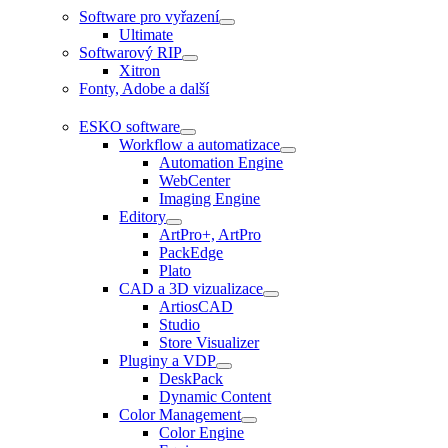
Software pro vyřazení
Ultimate
Softwarový RIP
Xitron
Fonty, Adobe a další
ESKO software
Workflow a automatizace
Automation Engine
WebCenter
Imaging Engine
Editory
ArtPro+, ArtPro
PackEdge
Plato
CAD a 3D vizualizace
ArtiosCAD
Studio
Store Visualizer
Pluginy a VDP
DeskPack
Dynamic Content
Color Management
Color Engine