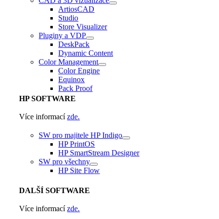
CAD a 3D vizualizace
ArtiosCAD
Studio
Store Visualizer
Pluginy a VDP
DeskPack
Dynamic Content
Color Management
Color Engine
Equinox
Pack Proof
HP
SOFTWARE
Více informací
zde.
SW pro majitele HP Indigo
HP PrintOS
HP SmartStream Designer
SW pro všechny
HP Site Flow
DALŠÍ
SOFTWARE
Více informací
zde.