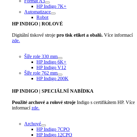
Formát A3
HP Indigo 7K+
Automatizace
Robot
HP INDIGO
| ROLOVÉ
Digitální tiskové stroje
pro tisk etiket a obalů.
Více informací
zde.
Šíře role 330 mm
HP Indigo 6K+
HP Indigo V12
Šíře role 762 mm
HP Indigo 200K
HP INDIGO
| SPECIÁLNÍ NABÍDKA
Použité archové a rolové stroje
Indigo s certifikátem HP. Více
informací
zde.
Archové
HP Indigo 7CPO
HP Indigo 12CPO