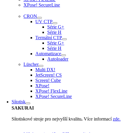
XPose! SecureLine
CRON
UV CTP
Série G+
Série H
Termální CTP
Série G+
Série H
Automatizace
Autoloader
Lüscher
Multi DX!
JetScreen! CS
Screen! Cube
XPose!
XPose! FlexLine
XPose! SecureLine
Sítotisk
SAKURAI
Sítotiskové stroje pro nejvyšší kvalitu
.
Více informací
zde.