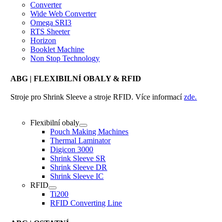
Converter
Wide Web Converter
Omega SRI3
RTS Sheeter
Horizon
Booklet Machine
Non Stop Technology
ABG
| FLEXIBILNÍ OBALY & RFID
Stroje pro Shrink Sleeve a stroje RFID. Více informací
zde.
Flexibilní obaly
Pouch Making Machines
Thermal Laminator
Digicon 3000
Shrink Sleeve SR
Shrink Sleeve DR
Shrink Sleeve IC
RFID
Ti200
RFID Converting Line