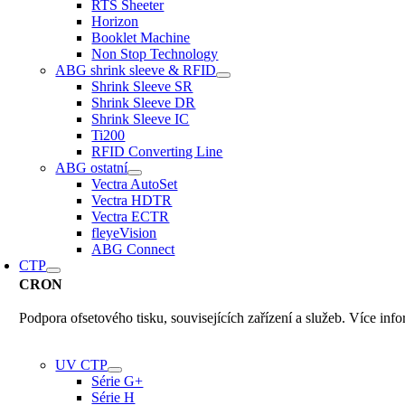
RTS Sheeter
Horizon
Booklet Machine
Non Stop Technology
ABG shrink sleeve & RFID
Shrink Sleeve SR
Shrink Sleeve DR
Shrink Sleeve IC
Ti200
RFID Converting Line
ABG ostatní
Vectra AutoSet
Vectra HDTR
Vectra ECTR
fleyeVision
ABG Connect
CTP
CRON
Podpora ofsetového tisku, souvisejících zařízení a služeb. Více inf
UV CTP
Série G+
Série H