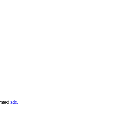
ormací
zde.