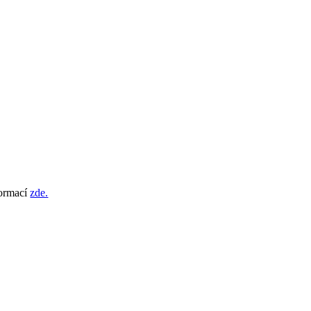
formací
zde.