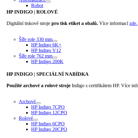
Robot
HP INDIGO
| ROLOVÉ
Digitální tiskové stroje
pro tisk etiket a obalů.
Více informací
zde.
Šíře role 330 mm
HP Indigo 6K+
HP Indigo V12
Šíře role 762 mm
HP Indigo 200K
HP INDIGO
| SPECIÁLNÍ NABÍDKA
Použité archové a rolové stroje
Indigo s certifikátem HP. Více in
Archové
HP Indigo 7CPO
HP Indigo 12CPO
Rolové
HP Indigo 6CPO
HP Indigo 20CPO