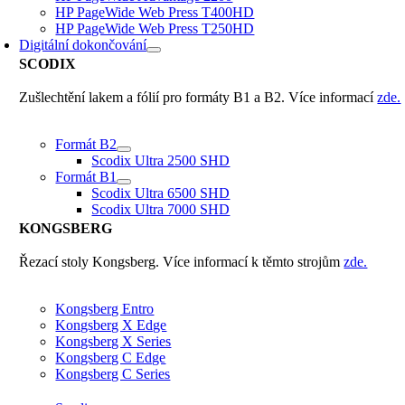
HP PageWide Web Press T400HD
HP PageWide Web Press T250HD
Digitální dokončování
SCODIX
Zušlechtění lakem a fólií pro formáty B1 a B2. Více informací
zde.
Formát B2
Scodix Ultra 2500 SHD
Formát B1
Scodix Ultra 6500 SHD
Scodix Ultra 7000 SHD
KONGSBERG
Řezací stoly Kongsberg. Více informací k těmto strojům
zde.
Kongsberg Entro
Kongsberg X Edge
Kongsberg X Series
Kongsberg C Edge
Kongsberg C Series