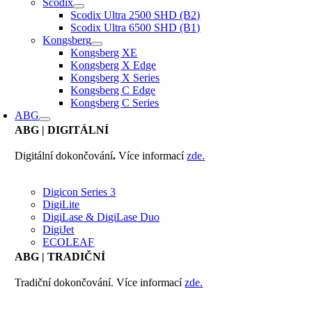
Scodix
Scodix Ultra 2500 SHD (B2)
Scodix Ultra 6500 SHD (B1)
Kongsberg
Kongsberg XE
Kongsberg X Edge
Kongsberg X Series
Kongsberg C Edge
Kongsberg C Series
ABG
ABG
| DIGITÁLNÍ
Digitální dokončování
.
Více informací
zde.
Digicon Series 3
DigiLite
DigiLase & DigiLase Duo
DigiJet
ECOLEAF
ABG
| TRADIČNÍ
Tradiční dokončování. Více informací
zde.