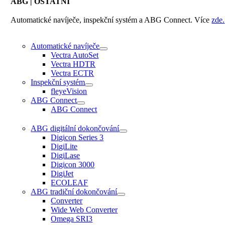
ABG
| OSTATNÍ
Automatické navíječe, inspekční systém a ABG Connect. Více
zde.
Automatické navíječe
Vectra AutoSet
Vectra HDTR
Vectra ECTR
Inspekční systém
fleyeVision
ABG Connect
ABG Connect
ABG digitální dokončování
Digicon Series 3
DigiLite
DigiLase
Digicon 3000
DigiJet
ECOLEAF
ABG tradiční dokončování
Converter
Wide Web Converter
Omega SRI3