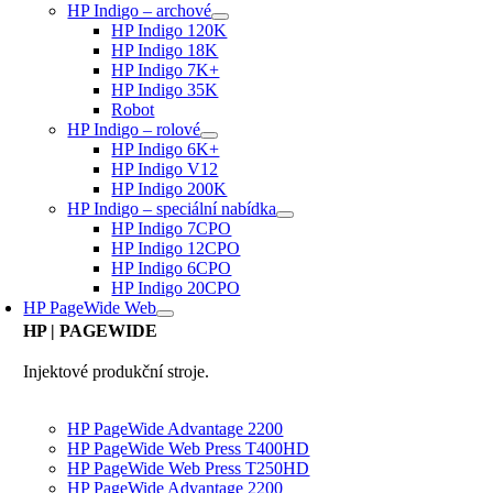
HP Indigo – archové
HP Indigo 120K
HP Indigo 18K
HP Indigo 7K+
HP Indigo 35K
Robot
HP Indigo – rolové
HP Indigo 6K+
HP Indigo V12
HP Indigo 200K
HP Indigo – speciální nabídka
HP Indigo 7CPO
HP Indigo 12CPO
HP Indigo 6CPO
HP Indigo 20CPO
HP PageWide Web
HP
| PAGEWIDE
Injektové produkční stroje.
HP PageWide Advantage 2200
HP PageWide Web Press T400HD
HP PageWide Web Press T250HD
HP PageWide Advantage 2200