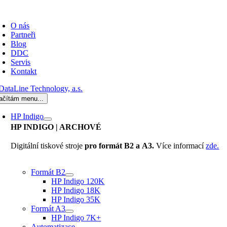
Přeskočit
oggle
na
avigation
O nás
obsah
Partneři
Blog
DDC
Servis
Kontakt
ačítám menu...
HP Indigo
HP INDIGO
| ARCHOVÉ
Digitální tiskové stroje
pro formát B2 a A3.
Více informací
zde.
Formát B2
HP Indigo 120K
HP Indigo 18K
HP Indigo 35K
Formát A3
HP Indigo 7K+
Automatizace