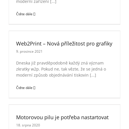
moderní zařízení [...]
Sítotis
Čtěte dále
Softwa
Web2Print – Nová příležitost pro grafiky
Web2Print – Nová příležitost pro grafiky
9. prosince 2021
Dneska již pravděpodobně každý zná význam
zkratky w2p. Pokud ne, tak vězte, že se jedná o
moderní způsob objednávání tiskovin [...]
Čtěte dále
Motorovou pilu je potřeba nastartovat
Motorovou pilu je potřeba nastartovat
18. srpna 2020