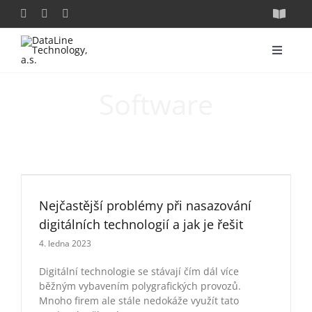
Přeskočit
Toggle
na
Navigat
obsah
O nás
Toggle
Navigat
HP Ind
Partneři
Software
Blog
HP Pa
DDC
Digitá
Nejčastější problémy při nasazování
digitálních technologií a jak je řešit
Servis
Nejčastější problémy při nasazování
digitálních technologií a jak je řešit
ABG
Kontakt
4. ledna 2023
CTP
Digitální technologie se stávají čím dál více
běžným vybavením polygrafických provozů.
Mnoho firem ale stále nedokáže využít tato