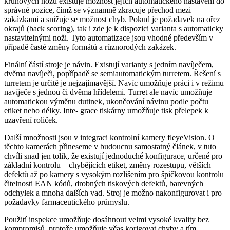
kruhových nožů existuje možnost jejich automatického nastavení do
správné pozice, čímž se významně zkracuje přechod mezi
zakázkami a snižuje se možnost chyb. Pokud je požadavek na ořez
okrajů (back scoring), tak i zde je k dispozici varianta s automaticky
nastavitelnými noži. Tyto automatizace jsou vhodné především v
případě časté změny formátů a různorodých zakázek.
Finální částí stroje je návin. Existují varianty s jedním navíječem,
dvěma navíječi, popřípadě se semiautomatickým turretem. Řešení s
turretem je určitě je nejzajímavější. Navíc umožňuje práci i v režimu
navíječe s jednou či dvěma hřídelemi. Turret ale navíc umožňuje
automatickou výměnu dutinek, ukončování návinu podle počtu
etiket nebo délky. Inte- grace tiskárny umožňuje tisk přelepek k
uzavření roliček.
Další množnosti jsou v integraci kontrolní kamery fleyeVision. O
těchto kamerách přineseme v budoucnu samostatný článek, v tuto
chvíli snad jen tolik, že existují jednoduché konfigurace, určené pro
základní kontrolu – chybějících etiket, změny rozestupu, větších
defektů až po kamery s vysokým rozlišením pro špičkovou kontrolu
čitelnosti EAN kódů, drobných tiskových defektů, barevných
odchylek a mnoha dalších vad. Stroj je možno nakonfigurovat i pro
požadavky farmaceutického průmyslu.
Použití inspekce umožňuje dosáhnout velmi vysoké kvality bez
kompromisů, protože umožňuje včas korigovat chyby a tím