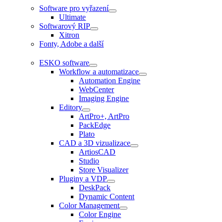
Software pro vyřazení
Ultimate
Softwarový RIP
Xitron
Fonty, Adobe a další
ESKO software
Workflow a automatizace
Automation Engine
WebCenter
Imaging Engine
Editory
ArtPro+, ArtPro
PackEdge
Plato
CAD a 3D vizualizace
ArtiosCAD
Studio
Store Visualizer
Pluginy a VDP
DeskPack
Dynamic Content
Color Management
Color Engine