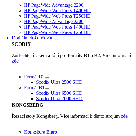
HP PageWide Advantage 2200
HP PageWide Web Press T400HD
HP PageWide Web Press T250HD
HP PageWide Advantage 2200
HP PageWide Web Press T400HD
HP PageWide Web Press T250HD
Digitální dokončování
SCODIX
Zušlechtění lakem a fólií pro formáty B1 a B2. Více informací
zde.
Formát B2
Scodix Ultra 2500 SHD
Formát B1
Scodix Ultra 6500 SHD
Scodix Ultra 7000 SHD
KONGSBERG
Řezací stoly Kongsberg. Více informací k těmto strojům
zde.
Kongsberg Entro