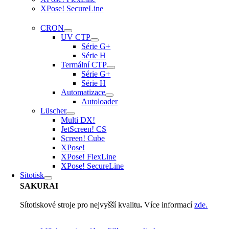
XPose! SecureLine
CRON
UV CTP
Série G+
Série H
Termální CTP
Série G+
Série H
Automatizace
Autoloader
Lüscher
Multi DX!
JetScreen! CS
Screen! Cube
XPose!
XPose! FlexLine
XPose! SecureLine
Sítotisk
SAKURAI
Sítotiskové stroje pro nejvyšší kvalitu
.
Více informací
zde.