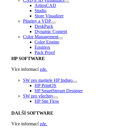
CAD a 3D vizualizace
ArtiosCAD
Studio
Store Visualizer
Pluginy a VDP
DeskPack
Dynamic Content
Color Management
Color Engine
Equinox
Pack Proof
HP
SOFTWARE
Více informací
zde.
SW pro majitele HP Indigo
HP PrintOS
HP SmartStream Designer
SW pro všechny
HP Site Flow
DALŠÍ
SOFTWARE
Více informací
zde.