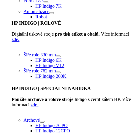
Formát A3
HP Indigo 7K+
Automatizace
Robot
HP INDIGO
| ROLOVÉ
Digitální tiskové stroje
pro tisk etiket a obalů.
Více informací
zde.
Šíře role 330 mm
HP Indigo 6K+
HP Indigo V12
Šíře role 762 mm
HP Indigo 200K
HP INDIGO
| SPECIÁLNÍ NABÍDKA
Použité archové a rolové stroje
Indigo s certifikátem HP. Více
informací
zde.
Archové
HP Indigo 7CPO
HP Indigo 12CPO