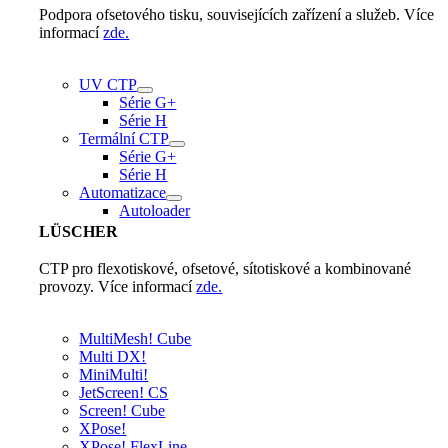
Podpora ofsetového tisku, souvisejících zařízení a služeb. Více
informací
zde.
UV CTP
Série G+
Série H
Termální CTP
Série G+
Série H
Automatizace
Autoloader
LÜSCHER
CTP pro flexotiskové, ofsetové, sítotiskové a kombinované
provozy. Více informací
zde.
MultiMesh! Cube
Multi DX!
MiniMulti!
JetScreen! CS
Screen! Cube
XPose!
XPose! FlexLine