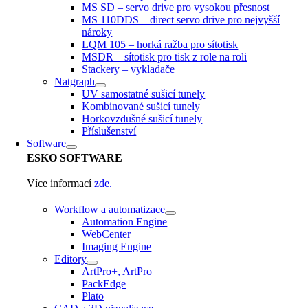
MS SD – servo drive pro vysokou přesnost
MS 110DDS – direct servo drive pro nejvyšší
nároky
LQM 105 – horká ražba pro sítotisk
MSDR – sítotisk pro tisk z role na roli
Stackery – vykladače
Natgraph
UV samostatné sušicí tunely
Kombinované sušicí tunely
Horkovzdušné sušicí tunely
Příslušenství
Software
ESKO
SOFTWARE
Více informací
zde.
Workflow a automatizace
Automation Engine
WebCenter
Imaging Engine
Editory
ArtPro+, ArtPro
PackEdge
Plato