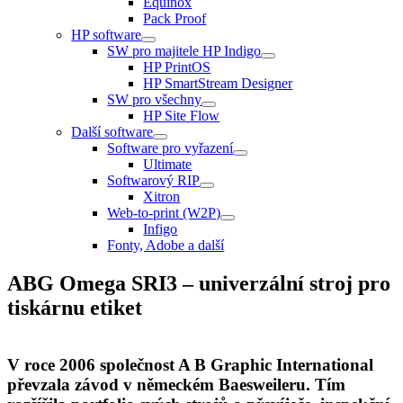
Equinox
Pack Proof
HP software
SW pro majitele HP Indigo
HP PrintOS
HP SmartStream Designer
SW pro všechny
HP Site Flow
Další software
Software pro vyřazení
Ultimate
Softwarový RIP
Xitron
Web-to-print (W2P)
Infigo
Fonty, Adobe a další
ABG Omega SRI3 – univerzální stroj pro
tiskárnu etiket
V roce 2006 společnost A B Graphic International
převzala závod v německém Baesweileru. Tím