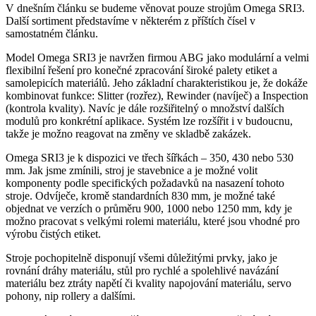
V dnešním článku se budeme věnovat pouze strojům Omega SRI3.
Další sortiment představíme v některém z příštích čísel v
samostatném článku.
Model Omega SRI3 je navržen firmou ABG jako modulární a velmi
flexibilní řešení pro konečné zpracování široké palety etiket a
samolepicích materiálů. Jeho základní charakteristikou je, že dokáže
kombinovat funkce: Slitter (rozřez), Rewinder (navíječ) a Inspection
(kontrola kvality). Navíc je dále rozšiřitelný o množství dalších
modulů pro konkrétní aplikace. Systém lze rozšířit i v budoucnu,
takže je možno reagovat na změny ve skladbě zakázek.
Omega SRI3 je k dispozici ve třech šířkách – 350, 430 nebo 530
mm. Jak jsme zmínili, stroj je stavebnice a je možné volit
komponenty podle specifických požadavků na nasazení tohoto
stroje. Odvíječe, kromě standardních 830 mm, je možné také
objednat ve verzích o průměru 900, 1000 nebo 1250 mm, kdy je
možno pracovat s velkými rolemi materiálu, které jsou vhodné pro
výrobu čistých etiket.
Stroje pochopitelně disponují všemi důležitými prvky, jako je
rovnání dráhy materiálu, stůl pro rychlé a spolehlivé navázání
materiálu bez ztráty napětí či kvality napojování materiálu, servo
pohony, nip rollery a dalšími.