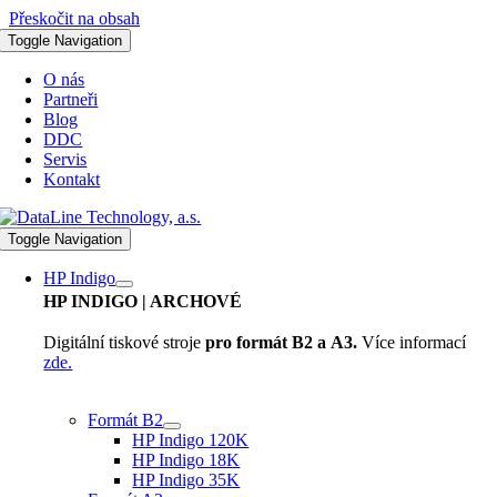
Přeskočit na obsah
Toggle Navigation
O nás
Partneři
Blog
DDC
Servis
Kontakt
Toggle Navigation
HP Indigo
HP INDIGO
| ARCHOVÉ
Digitální tiskové stroje
pro formát B2 a A3.
Více informací
zde.
Formát B2
HP Indigo 120K
HP Indigo 18K
HP Indigo 35K