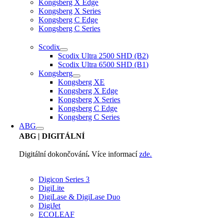
Kongsberg X Edge
Kongsberg X Series
Kongsberg C Edge
Kongsberg C Series
Scodix
Scodix Ultra 2500 SHD (B2)
Scodix Ultra 6500 SHD (B1)
Kongsberg
Kongsberg XE
Kongsberg X Edge
Kongsberg X Series
Kongsberg C Edge
Kongsberg C Series
ABG
ABG
| DIGITÁLNÍ
Digitální dokončování
.
Více informací
zde.
Digicon Series 3
DigiLite
DigiLase & DigiLase Duo
DigiJet
ECOLEAF