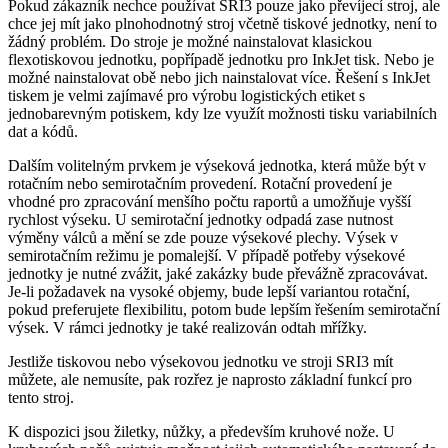
Pokud zákazník nechce používat SRI3 pouze jako převíjecí stroj, ale
chce jej mít jako plnohodnotný stroj včetně tiskové jednotky, není to
žádný problém. Do stroje je možné nainstalovat klasickou
flexotiskovou jednotku, popřípadě jednotku pro InkJet tisk. Nebo je
možné nainstalovat obě nebo jich nainstalovat více. Řešení s InkJet
tiskem je velmi zajímavé pro výrobu logistických etiket s
jednobarevným potiskem, kdy lze využít možnosti tisku variabilních
dat a kódů.
Dalším volitelným prvkem je výseková jednotka, která může být v
rotačním nebo semirotačním provedení. Rotační provedení je
vhodné pro zpracování menšího počtu raportů a umožňuje vyšší
rychlost výseku. U semirotační jednotky odpadá zase nutnost
výměny válců a mění se zde pouze výsekové plechy. Výsek v
semirotačním režimu je pomalejší. V případě potřeby výsekové
jednotky je nutné zvážit, jaké zakázky bude převážně zpracovávat.
Je-li požadavek na vysoké objemy, bude lepší variantou rotační,
pokud preferujete flexibilitu, potom bude lepším řešením semirotační
výsek. V rámci jednotky je také realizován odtah mřížky.
Jestliže tiskovou nebo výsekovou jednotku ve stroji SRI3 mít
můžete, ale nemusíte, pak rozřez je naprosto základní funkcí pro
tento stroj.
K dispozici jsou žiletky, nůžky, a především kruhové nože. U