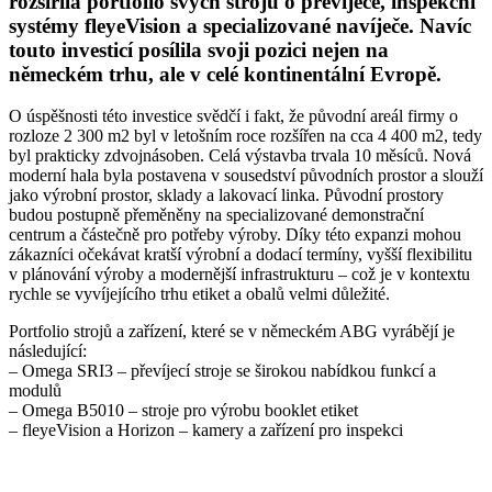
rozšířila portfolio svých strojů o převíječe, inspekční
systémy fleyeVision a specializované navíječe. Navíc
touto investicí posílila svoji pozici nejen na
německém trhu, ale v celé kontinentální Evropě.
O úspěšnosti této investice svědčí i fakt, že původní areál firmy o
rozloze 2 300 m2 byl v letošním roce rozšířen na cca 4 400 m2, tedy
byl prakticky zdvojnásoben. Celá výstavba trvala 10 měsíců. Nová
moderní hala byla postavena v sousedství původních prostor a slouží
jako výrobní prostor, sklady a lakovací linka. Původní prostory
budou postupně přeměněny na specializované demonstrační
centrum a částečně pro potřeby výroby. Díky této expanzi mohou
zákazníci očekávat kratší výrobní a dodací termíny, vyšší flexibilitu
v plánování výroby a modernější infrastrukturu – což je v kontextu
rychle se vyvíjejícího trhu etiket a obalů velmi důležité.
Portfolio strojů a zařízení, které se v německém ABG vyrábějí je
následující:
– Omega SRI3 – převíjecí stroje se širokou nabídkou funkcí a
modulů
– Omega B5010 – stroje pro výrobu booklet etiket
– fleyeVision a Horizon – kamery a zařízení pro inspekci