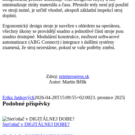
minimalizuje ztráty materiálu a času. Přestože tedy není její použití
ve stroji nutné, je určitě vhodné, alespoň základní inspekcí stroj
doplnit.
Ergonomický design stroje je navržen s ohledem na operátora,
všechny úkony se provádějí snadno a jednotlivé části stroje jsou
snadno dostupné. Modulární konstrukce, možnost softwarové
automatizace (ABG Connect) i integrace s dalšími systémy
znamená, že stroj nezestárne, pokud se vaše potřeby změní.
Zdroj:
printprogress.sk
Autor: Martin Bělík
Erika Jankových
2026-04-28T15:09:55+02:00
23. prosince 2025
|
Podobné příspěvky
Sieťotlač v DIGITÁLNEJ DOBE?