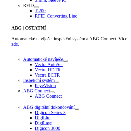
Shrink Sleeve IC
RFID
Ti200
RFID Converting Line
ABG
| OSTATNÍ
Automatické navíječe, inspekční systém a ABG Connect. Více
zde.
Automatické navíječe
Vectra AutoSet
Vectra HDTR
Vectra ECTR
Inspekční systém
fleyeVision
ABG Connect
ABG Connect
ABG digitální dokončování
Digicon Series 3
DigiLite
DigiLase
Digicon 3000