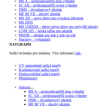
MS A – nejprodávanější stop cylinder
SC AII – nejdostupnější swing cylinder
DMS – dvoubarvový sítotisk
MF 80 VII – plochý sítotisk
MS SD – servo drive pro vysokou přesnost
MS DDS
MS 110DDS – direct servo drive pro nejvyšší nároky
LQM 105 – horká ražba pro sítotisk
MSDR – sítotisk pro tisk z role na roli
Stackery – vykladače
NATGRAPH
Sušící technika pro tiskárny. Více informací
zde.
UV samostatné sušicí tunely
Kombinované sušicí tunely
Horkovzdušné sušicí tunely
Příslušenství
Sakurai
MS A – nejprodávanější stop cylinder
SC AII – nejdostupnější swing cylinder
DMS – dvoubarvový sítotisk
MF 80 VII – plochý sítotisk