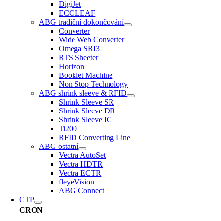
DigiJet
ECOLEAF
ABG tradiční dokončování
Converter
Wide Web Converter
Omega SRI3
RTS Sheeter
Horizon
Booklet Machine
Non Stop Technology
ABG shrink sleeve & RFID
Shrink Sleeve SR
Shrink Sleeve DR
Shrink Sleeve IC
Ti200
RFID Converting Line
ABG ostatní
Vectra AutoSet
Vectra HDTR
Vectra ECTR
fleyeVision
ABG Connect
CTP
CRON