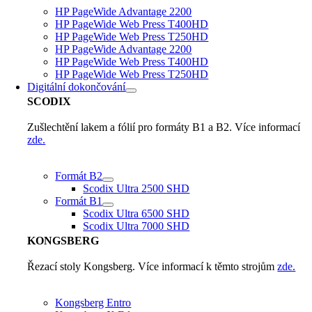
HP PageWide Advantage 2200
HP PageWide Web Press T400HD
HP PageWide Web Press T250HD
HP PageWide Advantage 2200
HP PageWide Web Press T400HD
HP PageWide Web Press T250HD
Digitální dokončování
SCODIX
Zušlechtění lakem a fólií pro formáty B1 a B2. Více informací
zde.
Formát B2
Scodix Ultra 2500 SHD
Formát B1
Scodix Ultra 6500 SHD
Scodix Ultra 7000 SHD
KONGSBERG
Řezací stoly Kongsberg. Více informací k těmto strojům
zde.
Kongsberg Entro