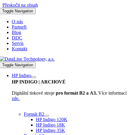
Přeskočit na obsah
Toggle Navigation
O nás
Partneři
Blog
DDC
Servis
Kontakt
Toggle Navigation
HP Indigo
HP INDIGO
| ARCHOVÉ
Digitální tiskové stroje
pro formát B2 a A3.
Více informací
zde.
Formát B2
HP Indigo 120K
HP Indigo 18K
HP Indigo 35K