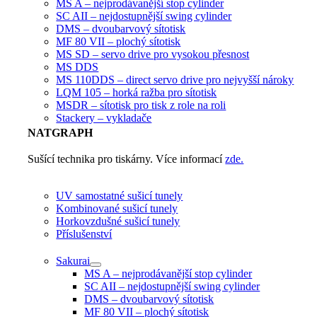
MS A – nejprodávanější stop cylinder
SC AII – nejdostupnější swing cylinder
DMS – dvoubarvový sítotisk
MF 80 VII – plochý sítotisk
MS SD – servo drive pro vysokou přesnost
MS DDS
MS 110DDS – direct servo drive pro nejvyšší nároky
LQM 105 – horká ražba pro sítotisk
MSDR – sítotisk pro tisk z role na roli
Stackery – vykladače
NATGRAPH
Sušící technika pro tiskárny. Více informací
zde.
UV samostatné sušicí tunely
Kombinované sušicí tunely
Horkovzdušné sušicí tunely
Příslušenství
Sakurai
MS A – nejprodávanější stop cylinder
SC AII – nejdostupnější swing cylinder
DMS – dvoubarvový sítotisk
MF 80 VII – plochý sítotisk