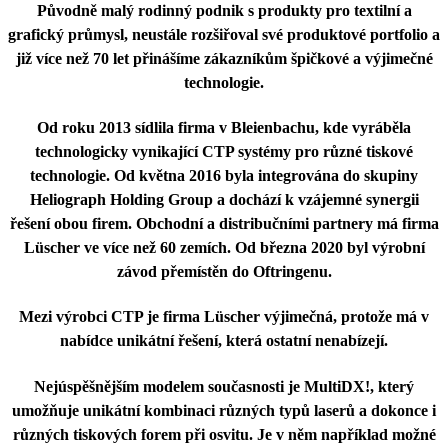
Původně malý rodinný podnik s
produkty pro textilní a
grafický průmysl
, neustále rozšiřoval své produktové portfolio a
již více než
7
0 let přinášíme zákazníkům špičkové a výjimečné
technologie.
Od roku 2013 sídlila firma v Bleienbachu, kde vyráběla
technologicky vynikající CTP systémy pro různé tiskové
technologie. Od května 2016 byla integrována do skupiny
Heliograph Holding Group a dochází k vzájemné synergii
řešení obou firem. Obchodní a distribučními partnery má firma
Lüscher ve více než 60 zemích. Od března 2020 byl výrobní
závod přemístěn do Oftringenu.
Mezi výrobci CTP je firma Lüscher výjimečná, protože má v
nabídce unikátní řešení, která ostatní nenabízejí.
Nejúspěšnějším modelem současnosti je MultiDX!
, který
umožňuje unikátní kombinaci různých typů laserů a dokonce i
různých tiskových forem při osvitu. Je v něm například možné