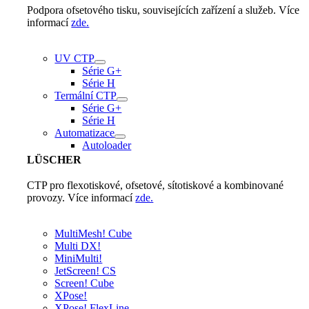
Podpora ofsetového tisku, souvisejících zařízení a služeb. Více
informací
zde.
UV CTP
Série G+
Série H
Termální CTP
Série G+
Série H
Automatizace
Autoloader
LÜSCHER
CTP pro flexotiskové, ofsetové, sítotiskové a kombinované
provozy. Více informací
zde.
MultiMesh! Cube
Multi DX!
MiniMulti!
JetScreen! CS
Screen! Cube
XPose!
XPose! FlexLine