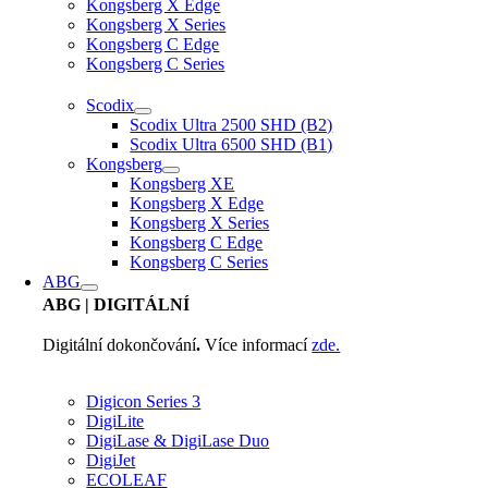
Kongsberg X Edge
Kongsberg X Series
Kongsberg C Edge
Kongsberg C Series
Scodix
Scodix Ultra 2500 SHD (B2)
Scodix Ultra 6500 SHD (B1)
Kongsberg
Kongsberg XE
Kongsberg X Edge
Kongsberg X Series
Kongsberg C Edge
Kongsberg C Series
ABG
ABG
| DIGITÁLNÍ
Digitální dokončování
.
Více informací
zde.
Digicon Series 3
DigiLite
DigiLase & DigiLase Duo
DigiJet
ECOLEAF