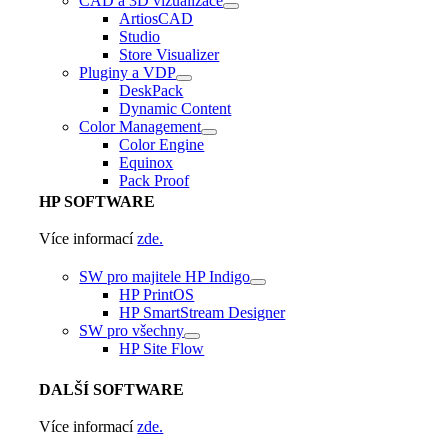
CAD a 3D vizualizace
ArtiosCAD
Studio
Store Visualizer
Pluginy a VDP
DeskPack
Dynamic Content
Color Management
Color Engine
Equinox
Pack Proof
HP
SOFTWARE
Více informací
zde.
SW pro majitele HP Indigo
HP PrintOS
HP SmartStream Designer
SW pro všechny
HP Site Flow
DALŠÍ
SOFTWARE
Více informací
zde.