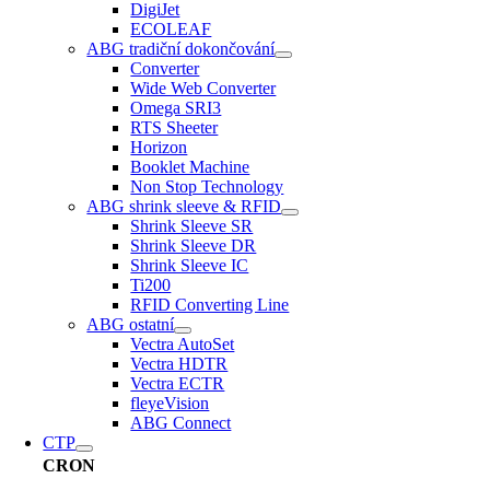
DigiJet
ECOLEAF
ABG tradiční dokončování
Converter
Wide Web Converter
Omega SRI3
RTS Sheeter
Horizon
Booklet Machine
Non Stop Technology
ABG shrink sleeve & RFID
Shrink Sleeve SR
Shrink Sleeve DR
Shrink Sleeve IC
Ti200
RFID Converting Line
ABG ostatní
Vectra AutoSet
Vectra HDTR
Vectra ECTR
fleyeVision
ABG Connect
CTP
CRON