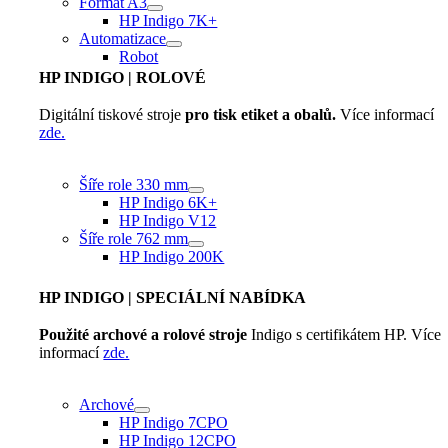
Formát A3
HP Indigo 7K+
Automatizace
Robot
HP INDIGO
| ROLOVÉ
Digitální tiskové stroje
pro tisk etiket a obalů.
Více informací
zde.
Šíře role 330 mm
HP Indigo 6K+
HP Indigo V12
Šíře role 762 mm
HP Indigo 200K
HP INDIGO
| SPECIÁLNÍ NABÍDKA
Použité archové a rolové stroje
Indigo s certifikátem HP. Více
informací
zde.
Archové
HP Indigo 7CPO
HP Indigo 12CPO