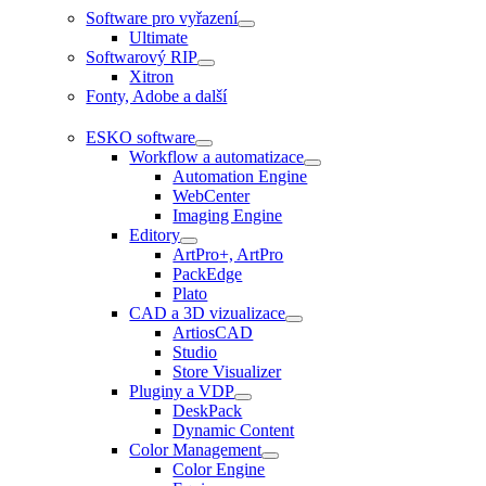
Software pro vyřazení
Ultimate
Softwarový RIP
Xitron
Fonty, Adobe a další
ESKO software
Workflow a automatizace
Automation Engine
WebCenter
Imaging Engine
Editory
ArtPro+, ArtPro
PackEdge
Plato
CAD a 3D vizualizace
ArtiosCAD
Studio
Store Visualizer
Pluginy a VDP
DeskPack
Dynamic Content
Color Management
Color Engine