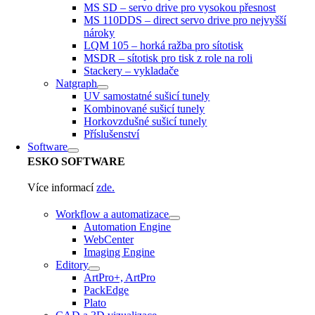
MS SD – servo drive pro vysokou přesnost
MS 110DDS – direct servo drive pro nejvyšší
nároky
LQM 105 – horká ražba pro sítotisk
MSDR – sítotisk pro tisk z role na roli
Stackery – vykladače
Natgraph
UV samostatné sušicí tunely
Kombinované sušicí tunely
Horkovzdušné sušicí tunely
Příslušenství
Software
ESKO
SOFTWARE
Více informací
zde.
Workflow a automatizace
Automation Engine
WebCenter
Imaging Engine
Editory
ArtPro+, ArtPro
PackEdge
Plato