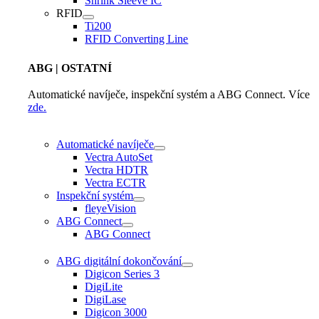
Shrink Sleeve IC
RFID
Ti200
RFID Converting Line
ABG
| OSTATNÍ
Automatické navíječe, inspekční systém a ABG Connect. Více
zde.
Automatické navíječe
Vectra AutoSet
Vectra HDTR
Vectra ECTR
Inspekční systém
fleyeVision
ABG Connect
ABG Connect
ABG digitální dokončování
Digicon Series 3
DigiLite
DigiLase
Digicon 3000