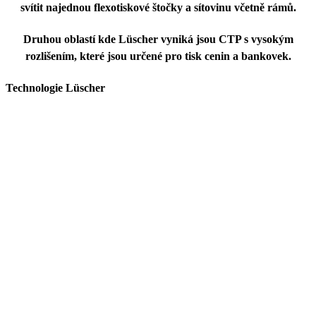
svítit najednou flexotiskové štočky a sítovinu včetně rámů.
Druhou oblastí kde Lüscher vyniká jsou
CTP s vysokým
rozlišením,
které jsou určené pro tisk cenin a bankovek.
Technologie
Lüscher
Unikátní technologie umožňující kombinaci různých typů laserů pro
jakoukoliv tiskovou formu od štočku, přes síto až po ofsetovou
desku. CTP disponují také možností upgrade počtu laserových diod
a to jak do počtu tak různého druhu. V budoucnu je tedy možné
CTP přestavět např z termálního na UV.
Upgradovatelné je i rozlišení. Většina zákazníků se spokojí s
rozlišením 2 540 popř. 4800 dpi. Existuje však i možnost pro
vybrané modely o rozšíření rozlišení na 8000 nebo až 9600 dpi.
Tato CTP jsou určena pro nejnáročnější HD tiskové aplikace a
security printing.