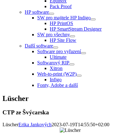
Equinox
Pack Proof
HP software
SW pro majitele HP Indigo
HP PrintOS
HP SmartStream Designer
SW pro všechny
HP Site Flow
Další software
Software pro vyřazení
Ultimate
Softwarový RIP
Xitron
Web-to-print (W2P)
Infigo
Fonty, Adobe a další
Lüscher
CTP ze Švýcarska
Lüscher
Erika Jankových
2023-07-19T14:55:50+02:00