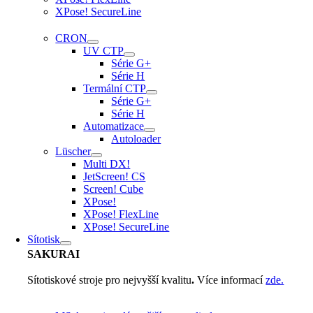
XPose! SecureLine
CRON
UV CTP
Série G+
Série H
Termální CTP
Série G+
Série H
Automatizace
Autoloader
Lüscher
Multi DX!
JetScreen! CS
Screen! Cube
XPose!
XPose! FlexLine
XPose! SecureLine
Sítotisk
SAKURAI
Sítotiskové stroje pro nejvyšší kvalitu
.
Více informací
zde.