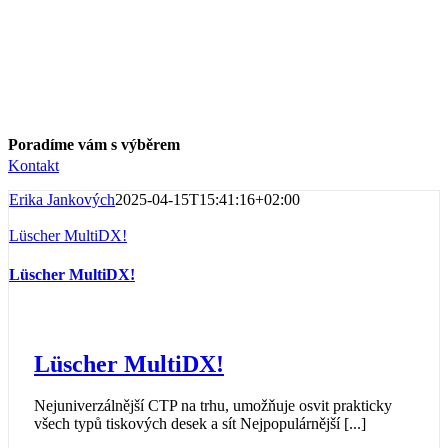
Unikátní systém externího bubnu, který umožňuje dosažení
absolutní přesnosti, protože jsou zcela eliminovány vlivy změny
vyvážení bubnu, ke kterému může docházek u CTP klasické
konstrukce. Vzdálenost mezi deskou a osvitovou hlavou je naprosto
minimální a nedochází zde tedy k žádným optickým vadám.
Poradíme vám s výběrem
Kontakt
Erika Jankových
2025-04-15T15:41:16+02:00
Lüscher MultiDX!
Lüscher MultiDX!
Lüscher MultiDX!
Nejuniverzálnější CTP na trhu, umožňuje osvit prakticky
všech typů tiskových desek a sít Nejpopulárnější [...]