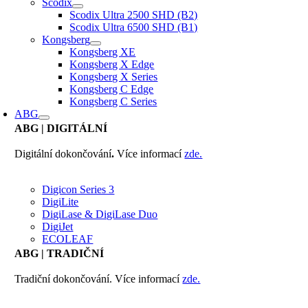
Scodix
Scodix Ultra 2500 SHD (B2)
Scodix Ultra 6500 SHD (B1)
Kongsberg
Kongsberg XE
Kongsberg X Edge
Kongsberg X Series
Kongsberg C Edge
Kongsberg C Series
ABG
ABG
| DIGITÁLNÍ
Digitální dokončování
.
Více informací
zde.
Digicon Series 3
DigiLite
DigiLase & DigiLase Duo
DigiJet
ECOLEAF
ABG
| TRADIČNÍ
Tradiční dokončování. Více informací
zde.