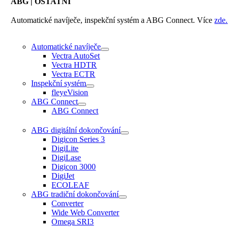
ABG
| OSTATNÍ
Automatické navíječe, inspekční systém a ABG Connect. Více
zde.
Automatické navíječe
Vectra AutoSet
Vectra HDTR
Vectra ECTR
Inspekční systém
fleyeVision
ABG Connect
ABG Connect
ABG digitální dokončování
Digicon Series 3
DigiLite
DigiLase
Digicon 3000
DigiJet
ECOLEAF
ABG tradiční dokončování
Converter
Wide Web Converter
Omega SRI3