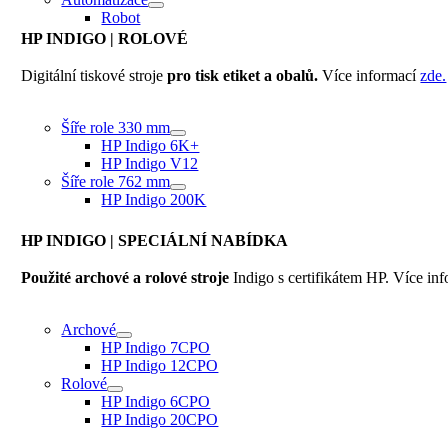
Robot
HP INDIGO
| ROLOVÉ
Digitální tiskové stroje
pro tisk etiket a obalů.
Více informací
zde.
Šíře role 330 mm
HP Indigo 6K+
HP Indigo V12
Šíře role 762 mm
HP Indigo 200K
HP INDIGO
| SPECIÁLNÍ NABÍDKA
Použité archové a rolové stroje
Indigo s certifikátem HP. Více in
Archové
HP Indigo 7CPO
HP Indigo 12CPO
Rolové
HP Indigo 6CPO
HP Indigo 20CPO