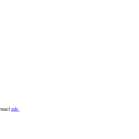
ormací
zde.