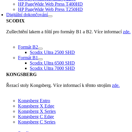
HP PageWide Web Press T400HD
HP PageWide Web Press T250HD
Digitální dokončování
SCODIX
Zušlechtění lakem a fólií pro formáty B1 a B2. Více informací
zde.
Formát B2
Scodix Ultra 2500 SHD
Formát B1
Scodix Ultra 6500 SHD
Scodix Ultra 7000 SHD
KONGSBERG
Řezací stoly Kongsberg. Více informací k těmto strojům
zde.
Kongsberg Entro
Kongsberg X Edge
Kongsberg X Series
Kongsberg C Edge
Kongsberg C Series