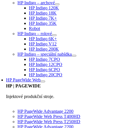
HP Indigo – archové
HP Indigo 120K
HP Indigo 18K
HP Indigo 7K+
HP Indigo 35K
Robot
HP Indigo – rolové
HP Indigo 6K+
HP Indigo V12
HP Indigo 200K
HP Indigo – speciální nabídka
HP Indigo 7CPO
HP Indigo 12CPO
HP Indigo 6CPO
HP Indigo 20CPO
HP PageWide Web
HP
| PAGEWIDE
Injektové produkční stroje.
HP PageWide Advantage 2200
HP PageWide Web Press T400HD
HP PageWide Web Press T250HD
HP PageWide Advantage 2200