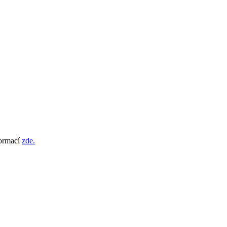
formací
zde.