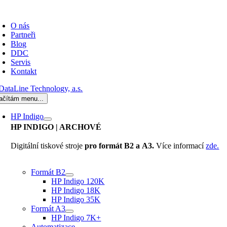
Přeskočit
oggle
na
avigation
O nás
obsah
Partneři
Blog
DDC
Servis
Kontakt
ačítám menu...
HP Indigo
HP INDIGO
| ARCHOVÉ
Digitální tiskové stroje
pro formát B2 a A3.
Více informací
zde.
Formát B2
HP Indigo 120K
HP Indigo 18K
HP Indigo 35K
Formát A3
HP Indigo 7K+
Automatizace