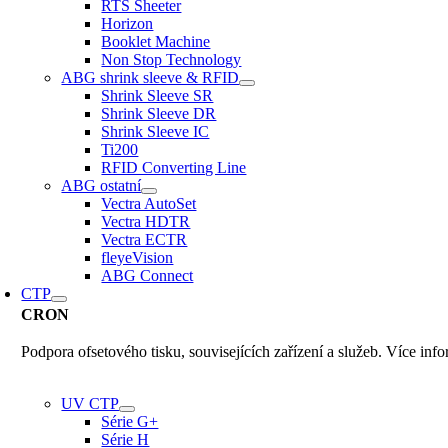
RTS Sheeter
Horizon
Booklet Machine
Non Stop Technology
ABG shrink sleeve & RFID
Shrink Sleeve SR
Shrink Sleeve DR
Shrink Sleeve IC
Ti200
RFID Converting Line
ABG ostatní
Vectra AutoSet
Vectra HDTR
Vectra ECTR
fleyeVision
ABG Connect
CTP
CRON
Podpora ofsetového tisku, souvisejících zařízení a služeb. Více inf
UV CTP
Série G+
Série H