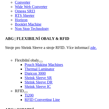
Converter
Wide Web Converter
Omega SRI3
RTS Sheeter
Horizon
Booklet Machine
Non Stop Technology
ABG
| FLEXIBILNÍ OBALY & RFID
Stroje pro Shrink Sleeve a stroje RFID. Více informací
zde.
Flexibilní obaly
Pouch Making Machines
Thermal Laminator
Digicon 3000
Shrink Sleeve SR
Shrink Sleeve DR
Shrink Sleeve IC
RFID
Ti200
RFID Converting Line